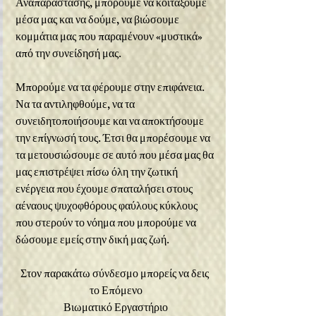
Αναπαράστασης, μπορούμε να κοιτάξουμε 
μέσα μας και να δούμε, να βιώσουμε 
κομμάτια μας που παραμένουν «μυστικά» 
από την συνείδησή μας.
Μπορούμε να τα φέρουμε στην επιφάνεια. 
Να τα αντιληφθούμε, να τα 
συνειδητοποιήσουμε και να αποκτήσουμε 
την επίγνωσή τους. Έτσι θα μπορέσουμε να 
τα μετουσιώσουμε σε αυτό που μέσα μας θα 
μας επιστρέψει πίσω όλη την ζωτική 
ενέργεια που έχουμε σπαταλήσει στους 
αέναους ψυχοφθόρους φαύλους κύκλους 
που στερούν το νόημα που μπορούμε να 
δώσουμε εμείς στην δική μας ζωή.
Στον παρακάτω σύνδεσμο μπορείς να δεις 
το Επόμενο
Βιωματικό Εργαστήριο