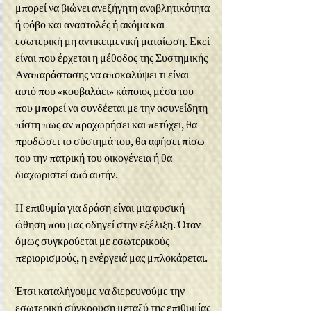
μπορεί να βιώνει ανεξήγητη αναβλητικότητα 
ή φόβο και αναστολές ή ακόμα και 
εσωτερική μη αντικειμενική ματαίωση. Εκεί 
είναι που έρχεται η μέθοδος της Συστημικής 
Αναπαράστασης να αποκαλύψει τι είναι 
αυτό που «κουβαλάει» κάποιος μέσα του 
που μπορεί να συνδέεται με την ασυνείδητη 
πίστη πως αν προχωρήσει και πετύχει, θα 
προδώσει το σύστημά του, θα αφήσει πίσω 
του την πατρική του οικογένεια ή θα 
διαχωριστεί από αυτήν.
Η επιθυμία για δράση είναι μια φυσική 
ώθηση που μας οδηγεί στην εξέλιξη. Όταν 
όμως συγκρούεται με εσωτερικούς 
περιορισμούς, η ενέργειά μας μπλοκάρεται.
Έτσι καταλήγουμε να διερευνούμε την 
εσωτερική σύγκρουση μεταξύ της επιθυμίας 