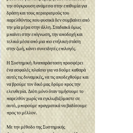
την σύγκρουση ανάμεσα στην επιθυμία για 
δράση και τους περιορισμούς του 
παρελθόντος που φυσικά δεν συμβαίνει από 
την μία μέρα στην άλλη. Σταδιακά όμως 
μπαίνει στην επίγνωση, την αποδοχή και 
τελικά μέσα από μια πιο ενήλικη στάση 
στην ζωή, κάνει συνειδητές επιλογές.
Η Συστημική Αναπαράσταση προσφέρει 
ένα ασφαλές πλαίσιο για να δούμε καθαρά 
αυτές τις δυναμικές, να τις αποδεχθούμε και 
να βρούμε τον δικό μας δρόμο προς την 
ελευθερία. Διότι μόνο όταν τιμήσουμε το 
παρελθόν χωρίς να εγκλωβιζόμαστε σε 
αυτό, μπορούμε πραγματικά να βαδίσουμε 
προς το μέλλον.
Με την μέθοδο της Συστημικής 