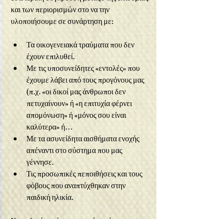
και των περιορισμών στο να την 
υλοποιήσουμε σε συνάρτηση με:
Τα οικογενειακά τραύματα που δεν 
έχουν επιλυθεί.
Με τις υποσυνείδητες «εντολές» που 
έχουμε λάβει από τους προγόνους μας 
(π.χ. «οι δικοί μας άνθρωποι δεν 
πετυχαίνουν» ή «η επιτυχία φέρνει 
απομόνωση» ή «μόνος σου είναι 
καλύτερα» ή…
Με τα ασυνείδητα αισθήματα ενοχής 
απέναντι στο σύστημα που μας 
γέννησε.
Τις προσωπικές πεποιθήσεις και τους 
φόβους που αναπτύχθηκαν στην 
παιδική ηλικία.