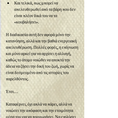
Και τελικά, πως μπορεί να 
απελευθερωθεί από τα βάρη που δεν 
είναι πλέον δικά του να τα 
«κουβαλήσει».
Η διαδικασία αυτή δεν αφορά μόνο την 
κατανόηση, αλλά και την βαθιά ενεργειακή 
απελευθέρωση. Πολλές φορές, η επίγνωση 
και μόνο αρκεί για να αρχίσει η αλλαγή, 
καθώς το άτομο νοιώθει να αποκτά την 
άδεια να ζήσει την δική του ζωή, χωρίς να 
είναι δεσμευμένο από τις ιστορίες του 
παρελθόντος.
Έτσι…
Καταφέρνει, όχι απλά να πάρει, αλλά να 
νοιώσει την απόφαση και την ετοιμότητα 
μέσα του για να προχωρήσει. Να επιλύσει 