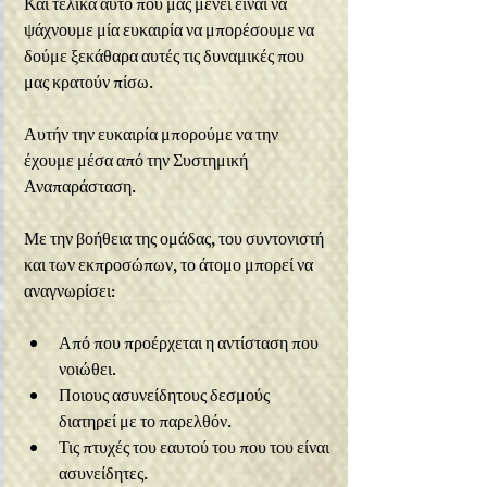
Και τελικά αυτό που μας μένει είναι να 
ψάχνουμε μία ευκαιρία να μπορέσουμε να 
δούμε ξεκάθαρα αυτές τις δυναμικές που 
μας κρατούν πίσω.
Αυτήν την ευκαιρία μπορούμε να την 
έχουμε μέσα από την Συστημική 
Αναπαράσταση.
Με την βοήθεια της ομάδας, του συντονιστή 
και των εκπροσώπων, το άτομο μπορεί να 
αναγνωρίσει:
Από που προέρχεται η αντίσταση που 
νοιώθει.
Ποιους ασυνείδητους δεσμούς 
διατηρεί με το παρελθόν.
Τις πτυχές του εαυτού του που του είναι 
ασυνείδητες.