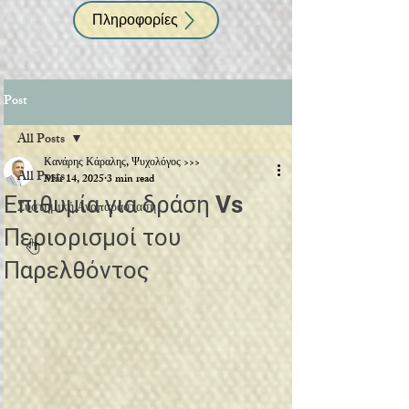
Πληροφορίες
Post
All Posts
Κανάρης Κάραλης, Ψυχολόγος >>>
All Posts
Mar 14, 2025
3 min read
Επιθυμία για δράση Vs
Συστημική Αναπαράσταση
Περιορισμοί του
Παρελθόντος