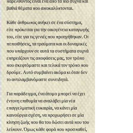
παρελθόντος είναι ένα από τα πιο συχνά και 
βαθιά θέματα που αποκαλύπτονται.
Κάθε άνθρωπος ανήκει σε ένα σύστημα, 
είτε πρόκειται για την οικογένεια καταγωγής 
του, είτε για τις γενιές που προηγήθηκαν. Οι 
πεποιθήσεις, τα τραύματα και οι δυναμικές 
που υπάρχουν σε αυτά τα συστήματα συχνά 
επηρεάζουν τις αποφάσεις μας, τον τρόπο 
που σκεφτόμαστε και τελικά τον τρόπο που 
δρούμε. Αυτό συμβαίνει ακόμα κι όταν δεν 
το αντιλαμβανόμαστε συνειδητά.
Για παράδειγμα, ένα άτομο μπορεί να έχει 
έντονη επιθυμία να αναλάβει μία νέα 
επαγγελματική ευκαιρία, να κάνει μία 
καινούργια σχέση, να προχωρήσει σε μία 
κίνηση ζωής που θα του δώσει αυτά που του 
λείπουν. Όμως κάθε φορά που προσπαθεί, 