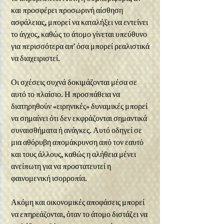
και προσφέρει προσωρινή αίσθηση 
ασφάλειας, μπορεί να καταλήξει να εντείνει 
το άγχος, καθώς το άτομο γίνεται υπεύθυνο 
για περισσότερα απ’ όσα μπορεί ρεαλιστικά 
να διαχειριστεί.
Οι σχέσεις συχνά δοκιμάζονται μέσα σε 
αυτό το πλαίσιο. Η προσπάθεια να 
διατηρηθούν «ειρηνικές» δυναμικές μπορεί 
να σημαίνει ότι δεν εκφράζονται σημαντικά 
συναισθήματα ή ανάγκες. Αυτό οδηγεί σε 
μια αθόρυβη απομάκρυνση από τον εαυτό 
και τους άλλους, καθώς η αλήθεια μένει 
ανείπωτη για να προστατευτεί η 
φαινομενική ισορροπία.
Ακόμη και οικονομικές αποφάσεις μπορεί 
να επηρεάζονται, όταν το άτομο διστάζει να 