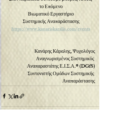
το Επόμενο
Βιωματικό Εργαστήριο
Συστημικής Αναπαράστασης
https://www.kanariskaralis.com/events
Κανάρης Κάραλης, Ψυχολόγος
Αναγνωρισμένος Συστημικός 
Αναπαραστάτης Ε.Ι.Σ.Α.® (DGfS)
Συντονιστής Ομάδων Συστημικής 
Αναπαράστασης
Recent Posts
See All