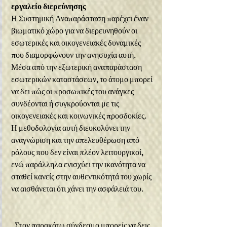
εργαλείο διερεύνησης
Η Συστημική Αναπαράσταση παρέχει έναν 
βιωματικό χώρο για να διερευνηθούν οι 
εσωτερικές και οικογενειακές δυναμικές 
που διαμορφώνουν την ανησυχία αυτή. 
Μέσα από την εξωτερική αναπαράσταση 
εσωτερικών καταστάσεων, το άτομο μπορεί 
να δει πώς οι προσωπικές του ανάγκες 
συνδέονται ή συγκρούονται με τις 
οικογενειακές και κοινωνικές προσδοκίες. 
Η μεθοδολογία αυτή διευκολύνει την 
αναγνώριση και την απελευθέρωση από 
ρόλους που δεν είναι πλέον λειτουργικοί, 
ενώ παράλληλα ενισχύει την ικανότητα να 
σταθεί κανείς στην αυθεντικότητά του χωρίς 
να αισθάνεται ότι χάνει την ασφάλειά του.
Στον παρακάτω σύνδεσμο μπορείς να δεις 