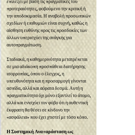
επιλέξει με βάση τις πραγματικές του 
προτεραιότητες, φοβούμενο την κριτική ή 
την αποδοκιμασία. Η αναβολή προσωπικών 
σχεδίων ή επιθυμιών είναι συχνή, καθώς η 
αίσθηση ευθύνης προς τις προσδοκίες των 
άλλων υπερισχύει της ανάγκης για 
αυτοπραγμάτωση.
Σταδιακά, η καθημερινότητα μετατρέπεται 
σε μια αδιάκοπη προσπάθεια διατήρησης 
ισορροπίας, όπου ο έλεγχος, η 
υπευθυνότητα και η προσαρμογή γίνονται 
ασπίδα, αλλά και αόρατα δεσμά. Αυτή η 
πραγματικότητα όχι μόνο εξαντλεί το άτομο, 
αλλά και ενισχύει τον φόβο ότι η αυθεντική 
έκφραση θα θέσει σε κίνδυνο την 
«ασφάλεια» που έχει χτιστεί με τόσο κόπο.
Η Συστημική Αναπαράσταση ως 