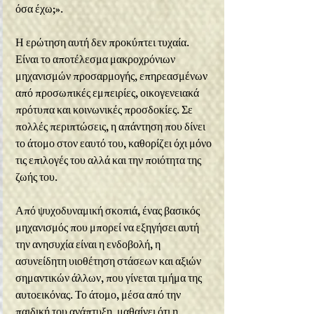
όσα έχω;».
Η ερώτηση αυτή δεν προκύπτει τυχαία. 
Είναι το αποτέλεσμα μακροχρόνιων 
μηχανισμών προσαρμογής, επηρεασμένων 
από προσωπικές εμπειρίες, οικογενειακά 
πρότυπα και κοινωνικές προσδοκίες. Σε 
πολλές περιπτώσεις, η απάντηση που δίνει 
το άτομο στον εαυτό του, καθορίζει όχι μόνο 
τις επιλογές του αλλά και την ποιότητα της 
ζωής του.
Από ψυχοδυναμική σκοπιά, ένας βασικός 
μηχανισμός που μπορεί να εξηγήσει αυτή 
την ανησυχία είναι η ενδοβολή, η 
ασυνείδητη υιοθέτηση στάσεων και αξιών 
σημαντικών άλλων, που γίνεται τμήμα της 
αυτοεικόνας. Το άτομο, μέσα από την 
παιδική του ανάπτυξη, μαθαίνει ότι η 