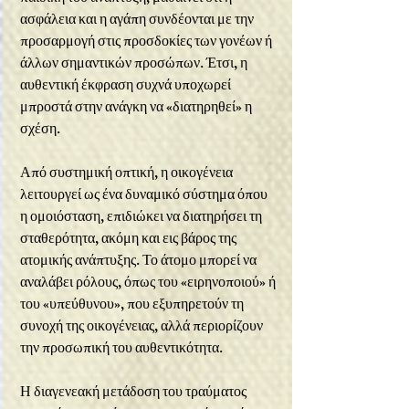
ασφάλεια και η αγάπη συνδέονται με την 
προσαρμογή στις προσδοκίες των γονέων ή 
άλλων σημαντικών προσώπων. Έτσι, η 
αυθεντική έκφραση συχνά υποχωρεί 
μπροστά στην ανάγκη να «διατηρηθεί» η 
σχέση.
Από συστημική οπτική, η οικογένεια 
λειτουργεί ως ένα δυναμικό σύστημα όπου 
η ομοιόσταση, επιδιώκει να διατηρήσει τη 
σταθερότητα, ακόμη και εις βάρος της 
ατομικής ανάπτυξης. Το άτομο μπορεί να 
αναλάβει ρόλους, όπως του «ειρηνοποιού» ή 
του «υπεύθυνου», που εξυπηρετούν τη 
συνοχή της οικογένειας, αλλά περιορίζουν 
την προσωπική του αυθεντικότητα.
Η διαγενεακή μετάδοση του τραύματος 