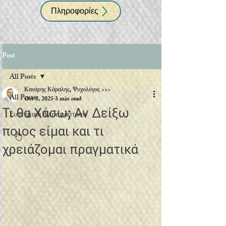
Πληροφορίες
Post
All Posts
Κανάρης Κάραλης, Ψυχολόγος >>>
All Posts
Oct 8, 2025
3 min read
Τι θα Χάσω; Αν Δείξω
Συστημική Αναπαράσταση
ποιος είμαι και τι
χρειάζομαι πραγματικά