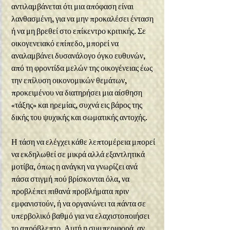
αντιλαμβάνεται ότι μια απόφαση είναι 
λανθασμένη, για να μην προκαλέσει ένταση 
ή να μη βρεθεί στο επίκεντρο κριτικής. Σε 
οικογενειακό επίπεδο, μπορεί να 
αναλαμβάνει δυσανάλογο όγκο ευθυνών, 
από τη φροντίδα μελών της οικογένειας έως 
την επίλυση οικονομικών θεμάτων, 
προκειμένου να διατηρήσει μια αίσθηση 
«τάξης» και ηρεμίας, συχνά εις βάρος της 
δικής του ψυχικής και σωματικής αντοχής.
Η τάση να ελέγχει κάθε λεπτομέρεια μπορεί 
να εκδηλωθεί σε μικρά αλλά εξαντλητικά 
μοτίβα, όπως η ανάγκη να γνωρίζει ανά 
πάσα στιγμή πού βρίσκονται όλα, να 
προβλέπει πιθανά προβλήματα πριν 
εμφανιστούν, ή να οργανώνει τα πάντα σε 
υπερβολικό βαθμό για να ελαχιστοποιήσει 
το απρόβλεπτο. Αυτή η συμπεριφορά, αν 