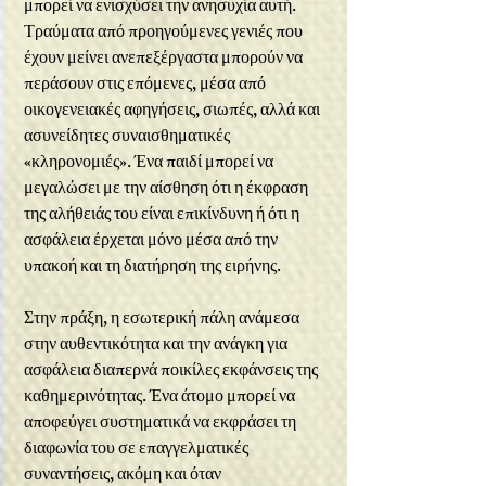
μπορεί να ενισχύσει την ανησυχία αυτή. 
Τραύματα από προηγούμενες γενιές που 
έχουν μείνει ανεπεξέργαστα μπορούν να 
περάσουν στις επόμενες, μέσα από 
οικογενειακές αφηγήσεις, σιωπές, αλλά και 
ασυνείδητες συναισθηματικές 
«κληρονομιές». Ένα παιδί μπορεί να 
μεγαλώσει με την αίσθηση ότι η έκφραση 
της αλήθειάς του είναι επικίνδυνη ή ότι η 
ασφάλεια έρχεται μόνο μέσα από την 
υπακοή και τη διατήρηση της ειρήνης.
Στην πράξη, η εσωτερική πάλη ανάμεσα 
στην αυθεντικότητα και την ανάγκη για 
ασφάλεια διαπερνά ποικίλες εκφάνσεις της 
καθημερινότητας. Ένα άτομο μπορεί να 
αποφεύγει συστηματικά να εκφράσει τη 
διαφωνία του σε επαγγελματικές 
συναντήσεις, ακόμη και όταν 